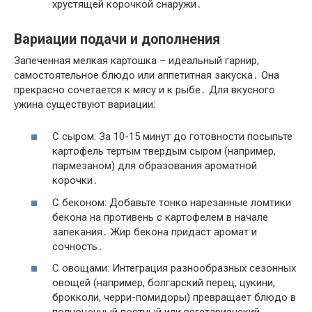
хрустящей корочкой снаружи․
Вариации подачи и дополнения
Запеченная мелкая картошка – идеальный гарнир,
самостоятельное блюдо или аппетитная закуска․ Она
прекрасно сочетается к мясу и к рыбе․ Для вкусного
ужина существуют вариации:
С сыром: За 10-15 минут до готовности посыпьте
картофель тертым твердым сыром (например,
пармезаном) для образования ароматной
корочки․
С беконом: Добавьте тонко нарезанные ломтики
бекона на противень с картофелем в начале
запекания․ Жир бекона придаст аромат и
сочность․
С овощами: Интеграция разнообразных сезонных
овощей (например, болгарский перец, цукини,
брокколи, черри-помидоры) превращает блюдо в