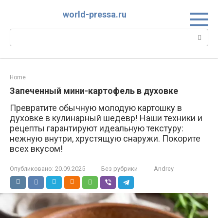
Перейти
world-pressa.ru
к
контенту
Поиск:
Home
Запеченный мини-картофель в духовке
Превратите обычную молодую картошку в
духовке в кулинарный шедевр! Наши техники и
рецепты гарантируют идеальную текстуру:
нежную внутри, хрустящую снаружи. Покорите
всех вкусом!
Опубликовано:
20.09.2025
Без рубрики
Andrey